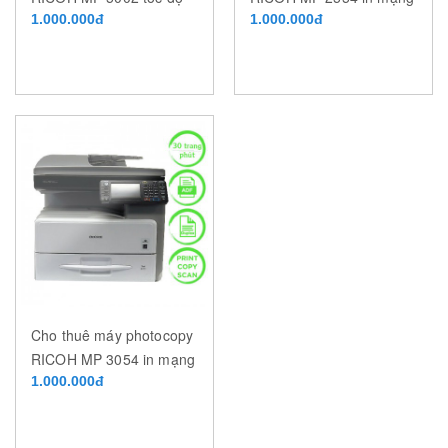
50 trang/phút
1.000.000đ
tốc độ 25 trang/phút
1.000.000đ
Cho thuê máy photocopy
RICOH MP 3054 in mạng
tốc độ 30 trang/phút
1.000.000đ