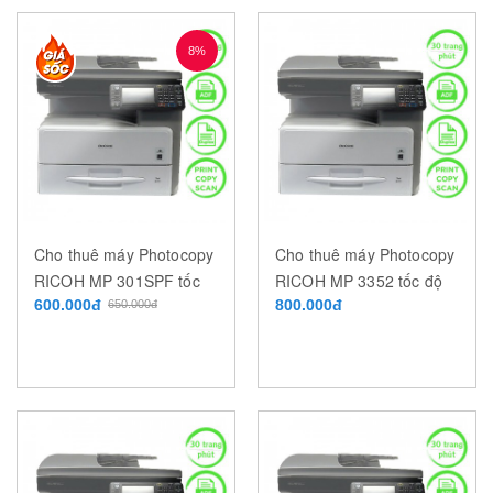
8%
Cho thuê máy Photocopy
Cho thuê máy Photocopy
RICOH MP 301SPF tốc
RICOH MP 3352 tốc độ
độ 30 trang/phút
600.000đ
33 trang/phút
800.000đ
650.000đ