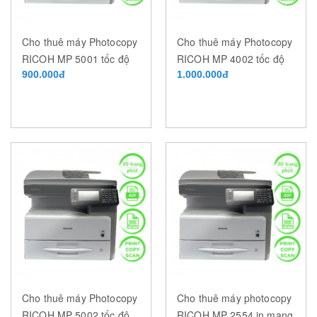
Cho thuê máy Photocopy
Cho thuê máy Photocopy
RICOH MP 5001 tốc độ
RICOH MP 4002 tốc độ
50 trang/phút
900.000đ
40 trang/phút
1.000.000đ
Cho thuê máy Photocopy
Cho thuê máy photocopy
RICOH MP 5002 tốc độ
RICOH MP 2554 in mạng