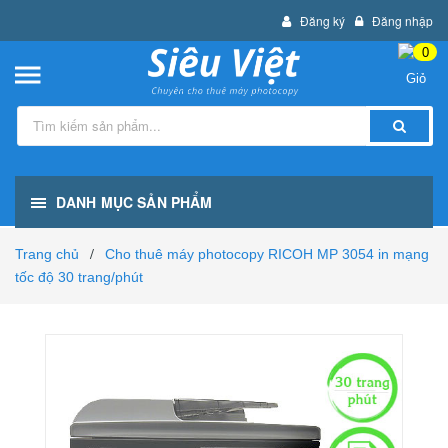
Đăng ký
Đăng nhập
0
DANH MỤC SẢN PHẨM
Trang chủ
Cho thuê máy photocopy RICOH MP 3054 in mạng
/
tốc độ 30 trang/phút