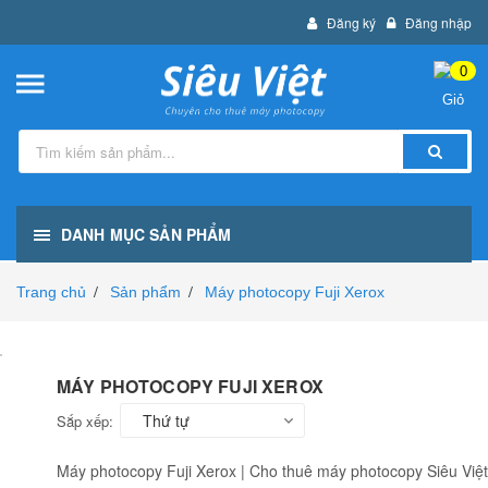
Đăng ký
Đăng nhập
0
DANH MỤC SẢN PHẨM
Trang chủ
Sản phẩm
Máy photocopy Fuji Xerox
/
/
MÁY PHOTOCOPY FUJI XEROX
Thứ tự
Sắp xếp:
Máy photocopy Fuji Xerox | Cho thuê máy photocopy Siêu Việt