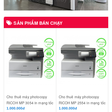
SẢN PHẨM BÁN CHẠY
Cho thuê máy photocopy
Cho thuê máy photocopy
RICOH MP 3054 in mạng tốc
RICOH MP 2554 in mạng tốc
độ 30 trang/phút
1.000.000đ
độ 25 trang/phút
1.000.000đ