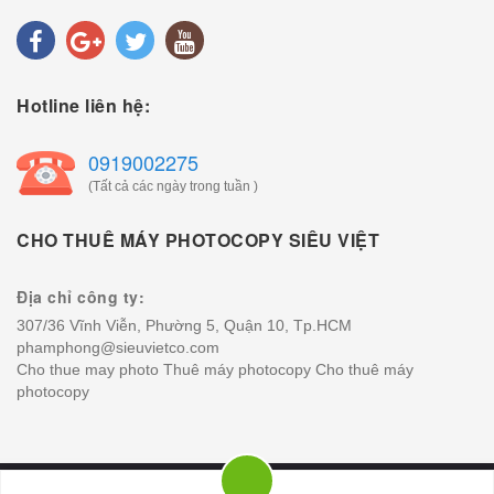
Hotline liên hệ:
0919002275
(Tất cả các ngày trong tuần )
CHO THUÊ MÁY PHOTOCOPY SIÊU VIỆT
Địa chỉ công ty:
307/36 Vĩnh Viễn, Phường 5, Quận 10, Tp.HCM
phamphong@sieuvietco.com
Cho thue may photo
Thuê máy photocopy
Cho thuê máy
photocopy
Bản quyền nội dung và hình ảnh bởi CÔNG TY TNHH MTV SIÊU