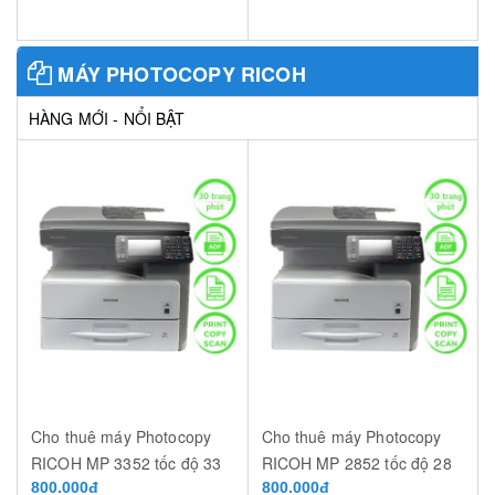
MÁY PHOTOCOPY RICOH
HÀNG MỚI - NỔI BẬT
Cho thuê máy Photocopy
Cho thuê máy Photocopy
RICOH MP 3352 tốc độ 33
RICOH MP 2852 tốc độ 28
trang/phút
800.000đ
trang/phút
800.000đ