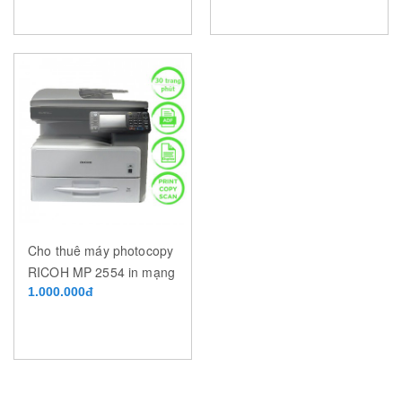
Cho thuê máy photocopy
RICOH MP 2554 in mạng
tốc độ 25 trang/phút
1.000.000đ