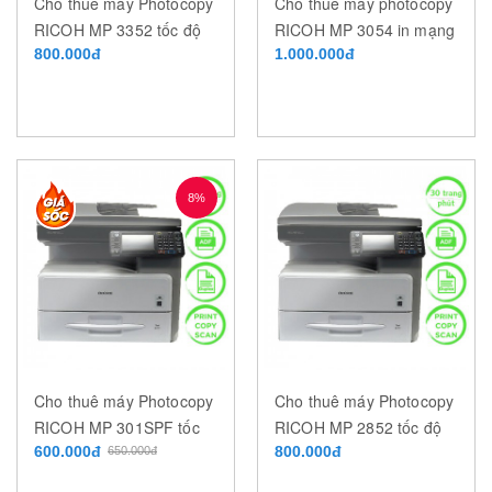
Cho thuê máy Photocopy
Cho thuê máy photocopy
RICOH MP 3352 tốc độ
RICOH MP 3054 in mạng
33 trang/phút
800.000đ
tốc độ 30 trang/phút
1.000.000đ
8%
Cho thuê máy Photocopy
Cho thuê máy Photocopy
RICOH MP 301SPF tốc
RICOH MP 2852 tốc độ
độ 30 trang/phút
600.000đ
28 trang/phút
800.000đ
650.000đ